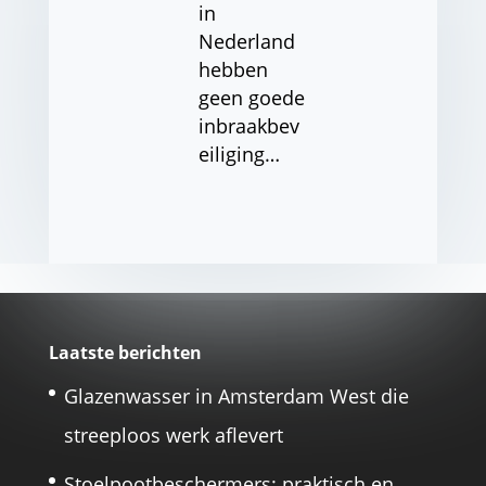
in
Nederland
hebben
geen goede
inbraakbev
eiliging…
Laatste berichten
Glazenwasser in Amsterdam West die
streeploos werk aflevert
Stoelpootbeschermers: praktisch en