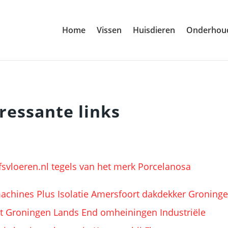
Home
Vissen
Huisdieren
Onderhou
ressante links
fsvloeren.nl
tegels van het merk Porcelanosa
machines
Plus Isolatie Amersfoort
dakdekker Groning
st Groningen
Lands End omheiningen
Industriële