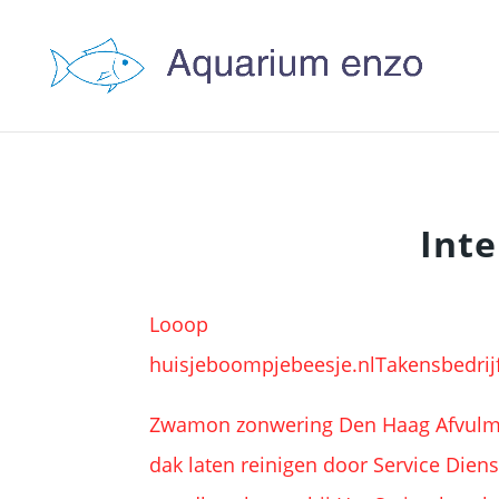
Inte
Looop
huisjeboompjebeesje.nl
Takensbedrij
Zwamon zonwering Den Haag
Afvul
dak laten reinigen door Service Dien