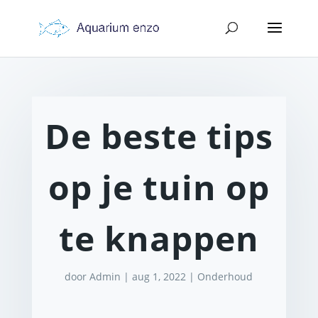
De beste tips
op je tuin op
te knappen
door
Admin
|
aug 1, 2022
|
Onderhoud